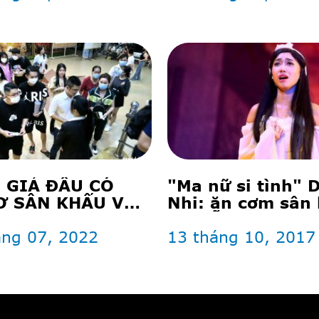
 GIẢ ĐÂU CÓ
"Ma nữ si tình" 
Ơ SÂN KHẤU VÀ
Nhi: ăn cơm sân
PHIM
để diễn bi hài
áng 07, 2022
13 tháng 10, 2017