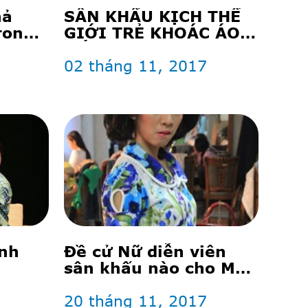
hả
SÂN KHẤU KỊCH THẾ
rong
GIỚI TRẺ KHOÁC ÁO
’
MỚI
02 tháng 11, 2017
ành
Đề cử Nữ diễn viên
sân khấu nào cho Mai
Vàng 2017?
20 tháng 11, 2017