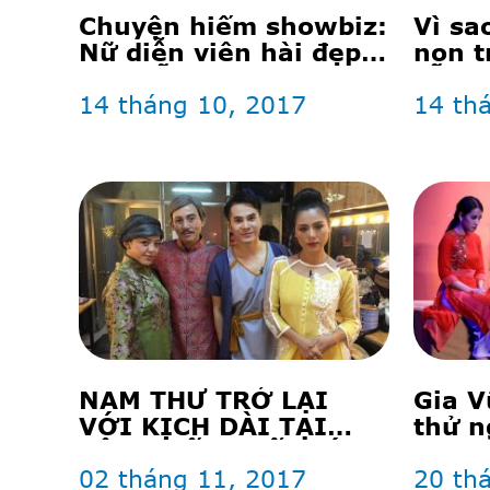
Chuyện hiếm showbiz:
Vì sa
Nữ diễn viên hài đẹp
non t
lộng lẫy như hot girl
vẫn t
14 tháng 10, 2017
14 th
NAM THƯ TRỞ LẠI
Gia V
VỚI KỊCH DÀI TẠI
thử n
SÂN KHẤU THẾ GIỚI
SKTG
TRẺ
02 tháng 11, 2017
20 th