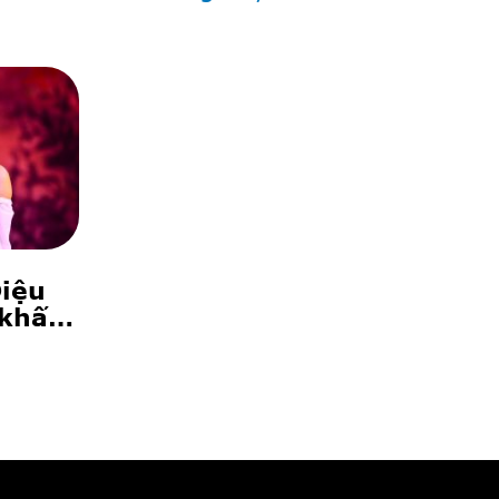
Diệu
 khấu