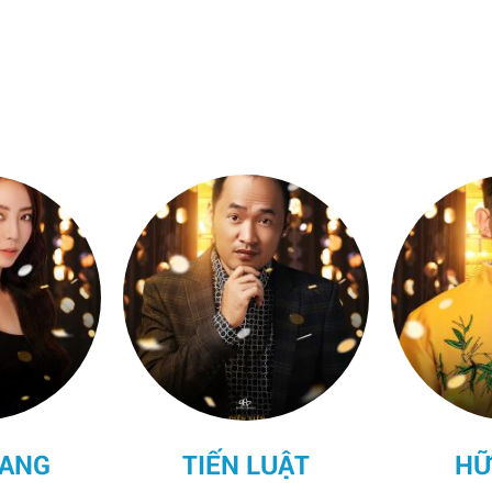
UẬT
HỮU TIẾN
HỒN