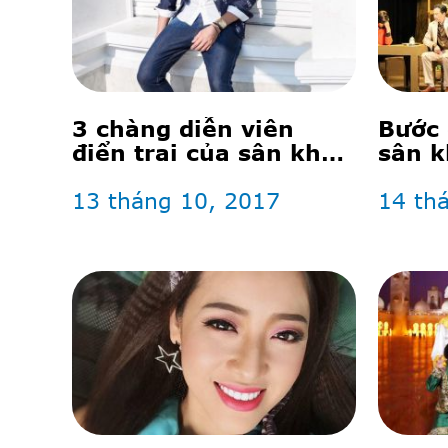
3 chàng diễn viên
Bước 
điển trai của sân khấu
sân k
kịch thế giới trẻ: vừa
diễn hay lại mặc đẹp!
13 tháng 10, 2017
14 th