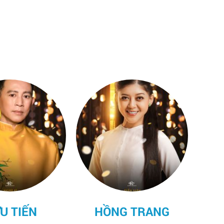
QUÁCH NGỌC
TUYÊN
G TRANG