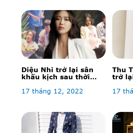
Diệu Nhi trở lại sân
Thu T
khấu kịch sau thời
trở l
gian vắng bóng, gây
khấu 
xúc động khi mang
17 tháng 12, 2022
sinh 
17 th
bụng bầu vượt mặt