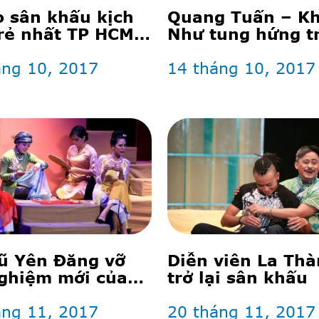
o sân khấu kịch
Quang Tuấn – K
rẻ nhất TP HCM
Như tung hứng t
rụ vững?
‘Hồn anh xác em
áng 10, 2017
14 tháng 10, 2017
ũ Yên Đăng vỡ
Diễn viên La Th
ghiệm mới của
trở lại sân khấu
T
áng 11, 2017
20 tháng 11, 2017