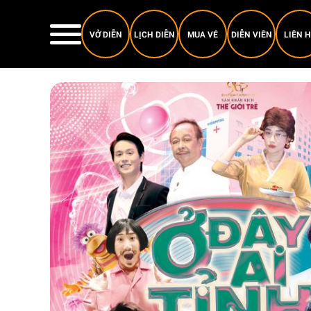
VỞ DIỄN
LỊCH DIỄN
MUA VÉ
DIỄN VIÊN
LIÊN 