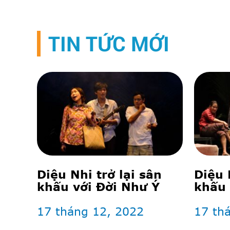
TIN TỨC MỚI
Diệu Nhi trở lại sân
Diệu 
khấu với Đời Như Ý
khấu 
lấy n
17 tháng 12, 2022
17 th