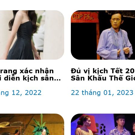
rang xác nhận
Đủ vị kịch Tết 20
ại diễn kịch sân
Sân Khấu Thế Giớ
vào đúng ngày
nhật
áng 12, 2022
22 tháng 01, 2023