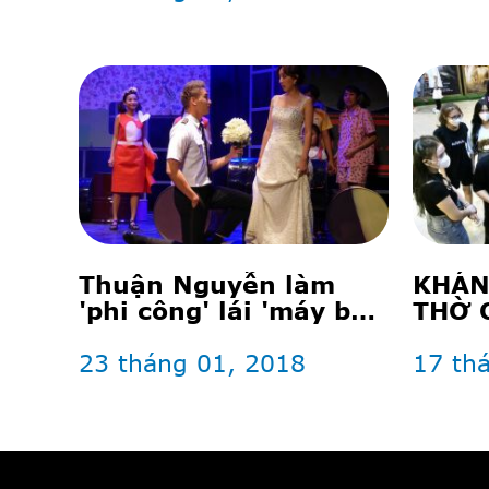
Thuận Nguyễn làm
KHÁN
'phi công' lái 'máy bay
THỜ 
bà già' Thu Trang
RẠP 
23 tháng 01, 2018
17 th