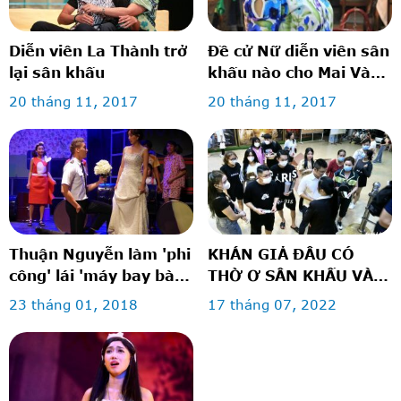
Diễn viên La Thành trở
Đề cử Nữ diễn viên sân
lại sân khấu
khấu nào cho Mai Vàng
2017?
20 tháng 11, 2017
20 tháng 11, 2017
Thuận Nguyễn làm 'phi
KHÁN GIẢ ĐÂU CÓ
công' lái 'máy bay bà
THỜ Ơ SÂN KHẤU VÀ
già' Thu Trang
RẠP PHIM
23 tháng 01, 2018
17 tháng 07, 2022