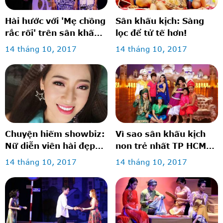
Hài hước với 'Mẹ chồng
Sân khấu kịch: Sàng
rắc rối' trên sân khấu
lọc để tử tế hơn!
kịch
14 tháng 10, 2017
14 tháng 10, 2017
Chuyện hiếm showbiz:
Vì sao sân khấu kịch
Nữ diễn viên hài đẹp
non trẻ nhất TP HCM
lộng lẫy như hot girl
vẫn trụ vững?
14 tháng 10, 2017
14 tháng 10, 2017