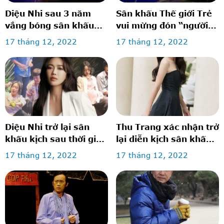
Diệu Nhi sau 3 năm
Sân khấu Thế giới Trẻ
vắng bóng sân khấu
vui mừng đón “người
kịch
cũ”
17 tháng 12, 2022
17 tháng 12, 2022
Diệu Nhi trở lại sân
Thu Trang xác nhận trở
khấu kịch sau thời gian
lại diễn kịch sân khấu
vắng bóng, gây xúc
vào đúng ngày sinh
17 tháng 12, 2022
17 tháng 12, 2022
động khi mang bụng
nhật
bầu vượt mặt