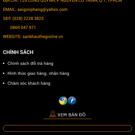
ĐỊA CHỈ: 125 CỐNG QUỲNH, P. NGUYỄN CƯ TRINH, Q.1, TPHCM
EMAIL: saigonphang@yahoo.com
SĐT: (028) 2228 3825
0869 047 971
WEBSITE: sankhauthegioitre.vn
CHÍNH SÁCH
Chính sách đổi trả hàng
Hình thức giao hàng, nhận hàng
Chăm sóc khách hàng
XEM BẢN ĐỒ