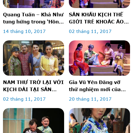
Quang Tuấn – Khả Như
SÂN KHẤU KỊCH THẾ
tung hứng trong ‘Hồn
GIỚI TRẺ KHOÁC ÁO
anh xác em’
MỚI
14 tháng 10, 2017
02 tháng 11, 2017
NAM THƯ TRỞ LẠI VỚI
Gia Vũ Yên Đăng vỡ
KỊCH DÀI TẠI SÂN
thử nghiệm mới của
KHẤU THẾ GIỚI TRẺ
SKTGT
02 tháng 11, 2017
20 tháng 11, 2017