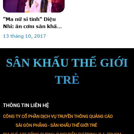
"Ma nữ si tình" Diệu
Nhi: ăn cơm sân khấu
để diễn bi hài
13 tháng 10, 2017
SÂN KHẤU THẾ GIỚI
TRẺ
THÔNG TIN LIÊN HỆ
CÔNG TY CỔ PHẦN DỊCH VỤ TRUYỀN THÔNG QUẢNG CÁO
SÀI GÒN PHẲNG -
SÂN KHẤU THẾ GIỚI TRẺ