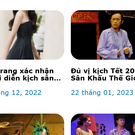
rang xác nhận
Đủ vị kịch Tết 20
ại diễn kịch sân
Sân Khấu Thế Giớ
vào đúng ngày
nhật
áng 12, 2022
22 tháng 01, 2023