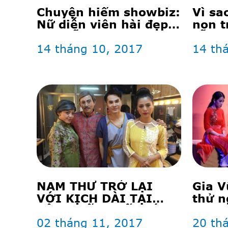
Chuyện hiếm showbiz:
Vì sa
Nữ diễn viên hài đẹp
non t
lộng lẫy như hot girl
vẫn t
14 tháng 10, 2017
14 th
NAM THƯ TRỞ LẠI
Gia V
VỚI KỊCH DÀI TẠI
thử n
SÂN KHẤU THẾ GIỚI
SKTG
TRẺ
02 tháng 11, 2017
20 th