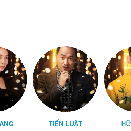
UẬT
HỮU TIẾN
HỒN