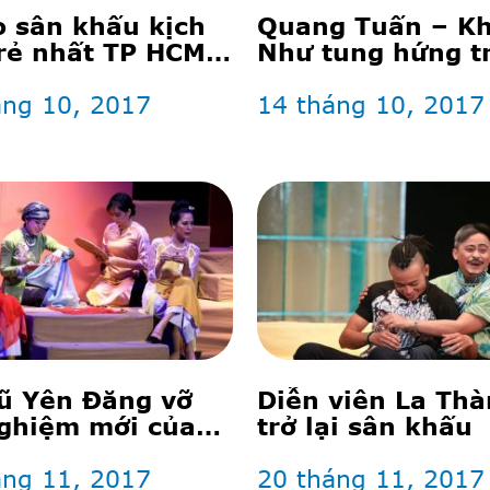
o sân khấu kịch
Quang Tuấn – K
rẻ nhất TP HCM
Như tung hứng t
rụ vững?
‘Hồn anh xác em
áng 10, 2017
14 tháng 10, 2017
ũ Yên Đăng vỡ
Diễn viên La Th
ghiệm mới của
trở lại sân khấu
T
áng 11, 2017
20 tháng 11, 2017