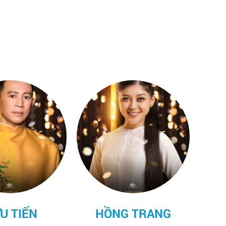
QUÁCH NGỌC
TUYÊN
G TRANG