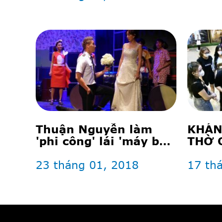
Thuận Nguyễn làm
KHÁN
'phi công' lái 'máy bay
THỜ 
bà già' Thu Trang
RẠP 
23 tháng 01, 2018
17 th