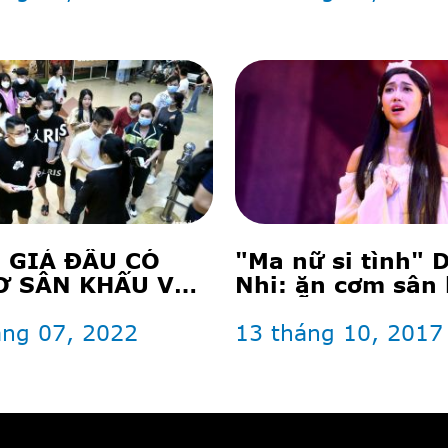
 GIẢ ĐÂU CÓ
"Ma nữ si tình" 
Ơ SÂN KHẤU VÀ
Nhi: ăn cơm sân
PHIM
để diễn bi hài
áng 07, 2022
13 tháng 10, 2017