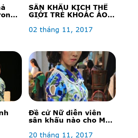
hả
SÂN KHẤU KỊCH THẾ
rong
GIỚI TRẺ KHOÁC ÁO
’
MỚI
02 tháng 11, 2017
ành
Đề cử Nữ diễn viên
sân khấu nào cho Mai
Vàng 2017?
20 tháng 11, 2017