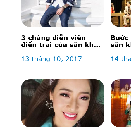
3 chàng diễn viên
Bước 
điển trai của sân khấu
sân k
kịch thế giới trẻ: vừa
diễn hay lại mặc đẹp!
13 tháng 10, 2017
14 th