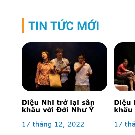
TIN TỨC MỚI
Diệu Nhi trở lại sân
Diệu 
khấu với Đời Như Ý
khấu 
lấy n
17 tháng 12, 2022
17 th