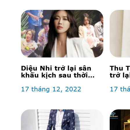
Diệu Nhi trở lại sân
Thu T
khấu kịch sau thời
trở l
gian vắng bóng, gây
khấu 
xúc động khi mang
17 tháng 12, 2022
sinh 
17 th
bụng bầu vượt mặt