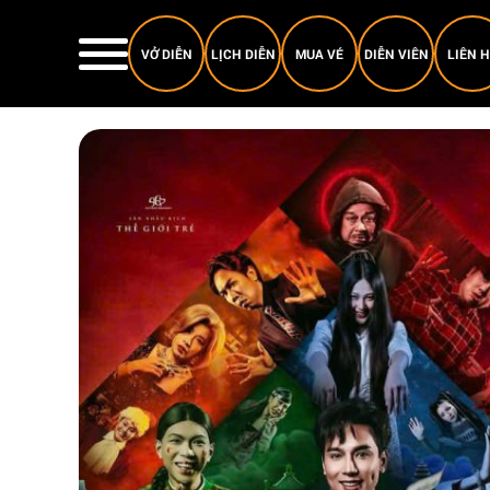
VỞ DIỄN
LỊCH DIỄN
MUA VÉ
DIỄN VIÊN
LIÊN 