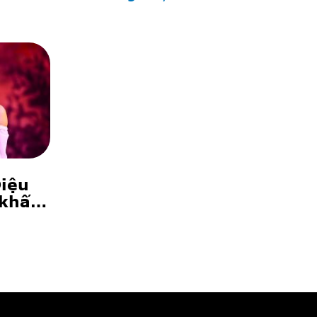
Diệu
 khấu