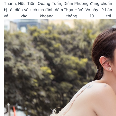
Thành, Hữu Tiến, Quang Tuấn, Diễm Phương đang chuẩn
bị tái diễn vở kịch ma đình đám "Họa Hồn". Vở này sẽ bán
vé vào khoảng tháng 10 tới.