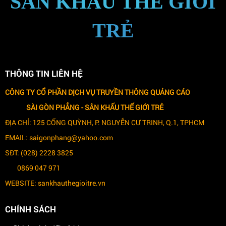
SÂN KHẤU THẾ GIỚI
TRẺ
THÔNG TIN LIÊN HỆ
CÔNG TY CỔ PHẦN DỊCH VỤ TRUYỀN THÔNG QUẢNG CÁO
SÀI GÒN PHẲNG -
SÂN KHẤU THẾ GIỚI TRẺ
ĐỊA CHỈ: 125 CỐNG QUỲNH, P. NGUYỄN CƯ TRINH, Q.1, TPHCM
EMAIL: saigonphang@yahoo.com
SĐT: (028) 2228 3825
0869 047 971
WEBSITE: sankhauthegioitre.vn
CHÍNH SÁCH