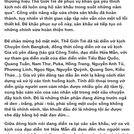
thương hiệu Thế Giới Trẻ để phục vụ khán giả yêu thích
kịch nói đã luôn ủng hộ sân khấu trong suốt những năm
qua”. Công việc nâng cấp sửa chữa sân khấu đã hoàn
thành, tuy nhiên vì thời gian cập rập nên vẫn còn một số lỗi
thiết kế. Để khắc phục sự cố này, sân khấu sẽ tiếp tục có
những chỉnh sửa hoàn thiện hơn.
Để chào mừng bộ mặt mới, Thế Giới Trẻ đã tái diễn vở kịch
Chuyện tình Bangkok, đồng thời công diễn vở ca vũ kịch
Gia vũ yên đăng (tác giả Công Triển, đạo diễn Hứa Mẫn, với
sự tham gia diễn xuất của dàn diễn viên Tiểu Bảo Quốc,
Quang Tuấn, Nam Thư, Puka, Hồng Trang, Nguyễn Anh Tú,
Phương Linh, Ngọc Nga, Nguyễn Quỳnh, Quang Sơn, Kiều
Thảo…). Gia vũ yên đăng tạo dấu ấn mới lạ bằng cách dàn
dựng và xử lý các tình huống kịch. Tính đối thoại trong vở
diễn giúp người xem cảm nhận được nhiều góc độ tâm lý,
cung bậc cảm xúc của các nhân vật trong một câu chuyện
đầy kịch tính. Đó là những thân phận đang đứng trước ngã
rẽ đen - trắng, phải - trái, phải sống một cuộc sống không
thể là chính mình, lẩn khuất đâu đó là những tội ác được
che đậy bằng bộ mặt đạo đức…
Giữa dòng kịch nói đang diễn ra tại các sân khấu, vở ca vũ
kịch của đạo diễn trẻ Hứa Mẫn đã đem đến cho người xem