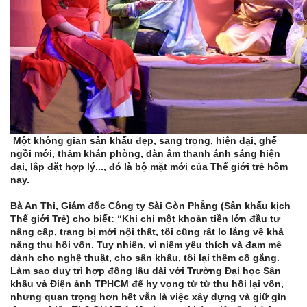
Một không gian sân khấu đẹp, sang trọng, hiện đại, ghế
ngồi mới, thảm khán phòng, dàn âm thanh ánh sáng hiện
đại, lắp đặt hợp lý..., đó là bộ mặt mới của Thế giới trẻ hôm
nay.
Bà An Thi, Giám đốc Công ty Sài Gòn Phẳng (Sân khấu kịch
Thế giới Trẻ) cho biết: “Khi chi một khoản tiền lớn đầu tư
nâng cấp, trang bị mới nội thất, tôi cũng rất lo lắng về khả
năng thu hồi vốn. Tuy nhiên, vì niềm yêu thích và đam mê
dành cho nghệ thuật, cho sân khấu, tôi lại thêm cố gắng.
Làm sao duy trì hợp đồng lâu dài với Trường Đại học Sân
khấu và Điện ảnh TPHCM để hy vọng từ từ thu hồi lại vốn,
nhưng quan trọng hơn hết vẫn là việc xây dựng và giữ gìn