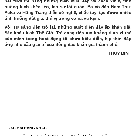
nét tươi trẻ bằng những màn múa đẹp và cách xử lý tình
huống kịch khéo léo, tạo sự lôi cuốn. Ba cô đào Nam Thư,
Puka và Hồng Trang diễn có nghề, chắc tay, tạo được nhiều
tình huống đắt giá, thú vị trong vở ca vũ kịch.
Với sự sáng đèn trở lại, những suất diễn đầy ắp khán giả,
Sân khấu kịch Thế Giới Trẻ đang tiếp tục khẳng định vị thế
của mình trong hoạt động tổ chức biểu diễn, kịp thời đáp
ứng nhu cầu giải trí của đông đảo khán giả thành phố.
THÚY BÌNH
CÁC BÀI ĐĂNG KHÁC