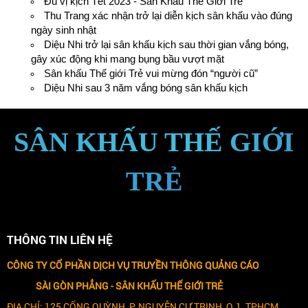
Đủ vị kịch Tết 2023 - Sân Khấu Thế Giới Trẻ
Thu Trang xác nhận trở lại diễn kịch sân khấu vào đúng
ngày sinh nhật
Diệu Nhi trở lại sân khấu kịch sau thời gian vắng bóng,
gây xúc động khi mang bụng bầu vượt mặt
Sân khấu Thế giới Trẻ vui mừng đón “người cũ”
Diệu Nhi sau 3 năm vắng bóng sân khấu kịch
SÂN KHẤU THẾ GIỚI
TRẺ
THÔNG TIN LIÊN HỆ
CÔNG TY CỔ PHẦN DỊCH VỤ TRUYỀN THÔNG QUẢNG CÁO
SÀI GÒN PHẲNG -
SÂN KHẤU THẾ GIỚI TRẺ
ĐỊA CHỈ: 125 CỐNG QUỲNH, P. NGUYỄN CƯ TRINH, Q.1, TPHCM