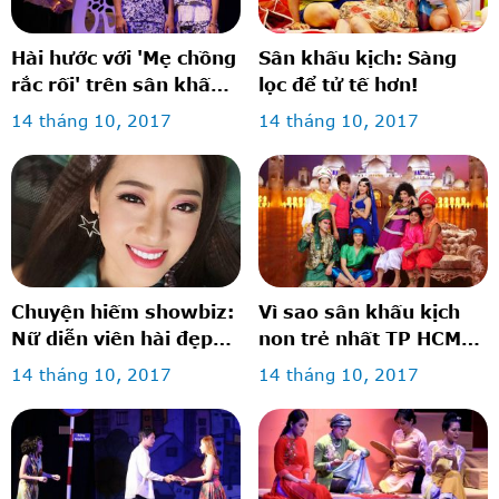
Hài hước với 'Mẹ chồng
Sân khấu kịch: Sàng
rắc rối' trên sân khấu
lọc để tử tế hơn!
kịch
14 tháng 10, 2017
14 tháng 10, 2017
Chuyện hiếm showbiz:
Vì sao sân khấu kịch
Nữ diễn viên hài đẹp
non trẻ nhất TP HCM
lộng lẫy như hot girl
vẫn trụ vững?
14 tháng 10, 2017
14 tháng 10, 2017