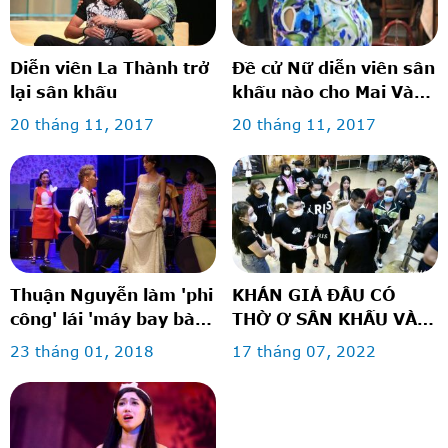
Diễn viên La Thành trở
Đề cử Nữ diễn viên sân
lại sân khấu
khấu nào cho Mai Vàng
2017?
20 tháng 11, 2017
20 tháng 11, 2017
Thuận Nguyễn làm 'phi
KHÁN GIẢ ĐÂU CÓ
công' lái 'máy bay bà
THỜ Ơ SÂN KHẤU VÀ
già' Thu Trang
RẠP PHIM
23 tháng 01, 2018
17 tháng 07, 2022