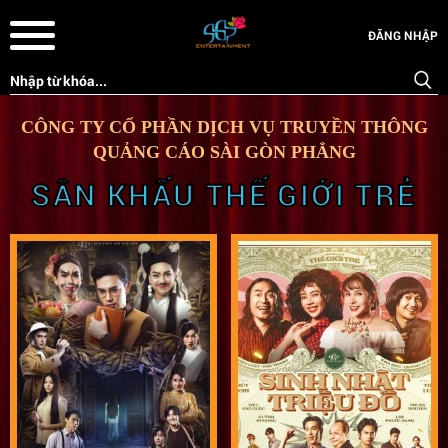
ĐĂNG NHẬP
CÔNG TY CỔ PHẦN DỊCH VỤ TRUYỀN THÔNG
QUẢNG CÁO SÀI GÒN PHẲNG
SÂN KHẤU THẾ GIỚI TRẺ