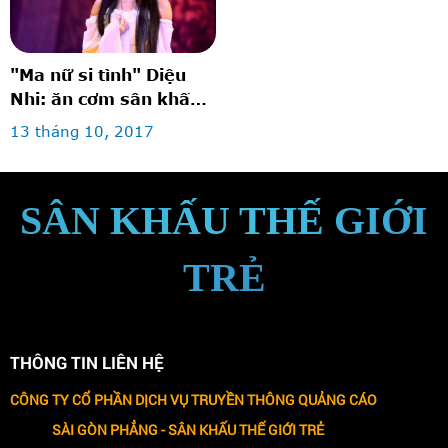
"Ma nữ si tình" Diệu
Nhi: ăn cơm sân khấu
để diễn bi hài
13 tháng 10, 2017
SÂN KHẤU THẾ GIỚI
TRẺ
THÔNG TIN LIÊN HỆ
CÔNG TY CỔ PHẦN DỊCH VỤ TRUYỀN THÔNG QUẢNG CÁO
SÀI GÒN PHẲNG -
SÂN KHẤU THẾ GIỚI TRẺ