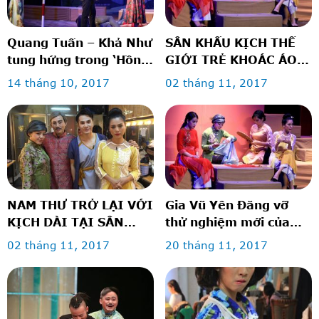
Quang Tuấn – Khả Như
SÂN KHẤU KỊCH THẾ
tung hứng trong ‘Hồn
GIỚI TRẺ KHOÁC ÁO
anh xác em’
MỚI
14 tháng 10, 2017
02 tháng 11, 2017
NAM THƯ TRỞ LẠI VỚI
Gia Vũ Yên Đăng vỡ
KỊCH DÀI TẠI SÂN
thử nghiệm mới của
KHẤU THẾ GIỚI TRẺ
SKTGT
02 tháng 11, 2017
20 tháng 11, 2017