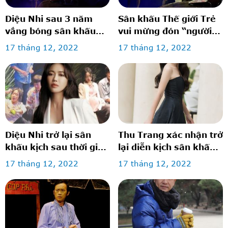
Diệu Nhi sau 3 năm
Sân khấu Thế giới Trẻ
vắng bóng sân khấu
vui mừng đón “người
kịch
cũ”
17 tháng 12, 2022
17 tháng 12, 2022
Diệu Nhi trở lại sân
Thu Trang xác nhận trở
khấu kịch sau thời gian
lại diễn kịch sân khấu
vắng bóng, gây xúc
vào đúng ngày sinh
17 tháng 12, 2022
17 tháng 12, 2022
động khi mang bụng
nhật
bầu vượt mặt