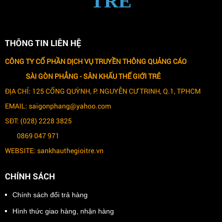
TRẺ
THÔNG TIN LIÊN HỆ
CÔNG TY CỔ PHẦN DỊCH VỤ TRUYỀN THÔNG QUẢNG CÁO
SÀI GÒN PHẲNG -
SÂN KHẤU THẾ GIỚI TRẺ
ĐỊA CHỈ: 125 CỐNG QUỲNH, P. NGUYỄN CƯ TRINH, Q.1, TPHCM
EMAIL: saigonphang@yahoo.com
SĐT: (028) 2228 3825
0869 047 971
WEBSITE: sankhauthegioitre.vn
CHÍNH SÁCH
Chính sách đổi trả hàng
Hình thức giao hàng, nhận hàng