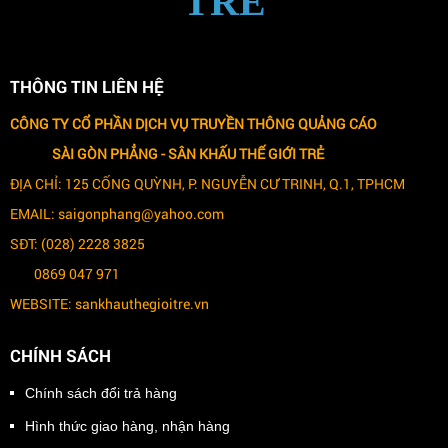
TRẺ
THÔNG TIN LIÊN HỆ
CÔNG TY CỔ PHẦN DỊCH VỤ TRUYỀN THÔNG QUẢNG CÁO
SÀI GÒN PHẲNG -
SÂN KHẤU THẾ GIỚI TRẺ
ĐỊA CHỈ: 125 CỐNG QUỲNH, P. NGUYỄN CƯ TRINH, Q.1, TPHCM
EMAIL: saigonphang@yahoo.com
SĐT: (028) 2228 3825
0869 047 971
WEBSITE: sankhauthegioitre.vn
CHÍNH SÁCH
Chính sách đổi trả hàng
Hình thức giao hàng, nhận hàng