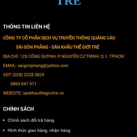
TRẺ
THÔNG TIN LIÊN HỆ
CÔNG TY CỔ PHẦN DỊCH VỤ TRUYỀN THÔNG QUẢNG CÁO
SÀI GÒN PHẲNG -
SÂN KHẤU THẾ GIỚI TRẺ
ĐỊA CHỈ: 125 CỐNG QUỲNH, P. NGUYỄN CƯ TRINH, Q.1, TPHCM
EMAIL: saigonphang@yahoo.com
SĐT: (028) 2228 3825
0869 047 971
WEBSITE: sankhauthegioitre.vn
CHÍNH SÁCH
Chính sách đổi trả hàng
Hình thức giao hàng, nhận hàng