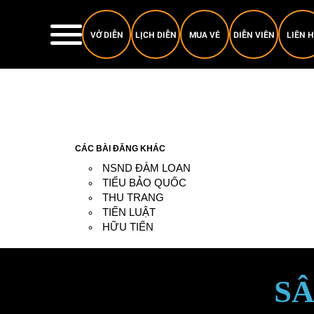
VỞ DIỄN
LỊCH DIỄN
MUA VÉ
DIỄN VIÊN
LIÊN 
CÁC BÀI ĐĂNG KHÁC
NSND ĐÀM LOAN
TIỂU BẢO QUỐC
THU TRANG
TIẾN LUẬT
HỮU TIẾN
SÂ