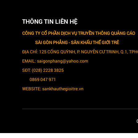
THÔNG TIN LIÊN HỆ
CÔNG TY CỔ PHẦN DỊCH VỤ TRUYỀN THÔNG QUẢNG CÁO
SÀI GÒN PHẲNG -
SÂN KHẤU THẾ GIỚI TRẺ
ĐỊA CHỈ: 125 CỐNG QUỲNH, P. NGUYỄN CƯ TRINH, Q.1, TP
EMAIL: saigonphang@yahoo.com
SĐT: (028) 2228 3825
0869 047 971
WEBSITE: sankhauthegioitre.vn