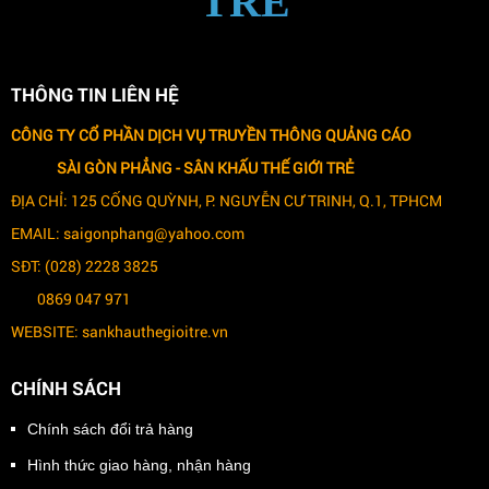
TRẺ
THÔNG TIN LIÊN HỆ
CÔNG TY CỔ PHẦN DỊCH VỤ TRUYỀN THÔNG QUẢNG CÁO
SÀI GÒN PHẲNG -
SÂN KHẤU THẾ GIỚI TRẺ
ĐỊA CHỈ: 125 CỐNG QUỲNH, P. NGUYỄN CƯ TRINH, Q.1, TPHCM
EMAIL: saigonphang@yahoo.com
SĐT: (028) 2228 3825
0869 047 971
WEBSITE: sankhauthegioitre.vn
CHÍNH SÁCH
Chính sách đổi trả hàng
Hình thức giao hàng, nhận hàng