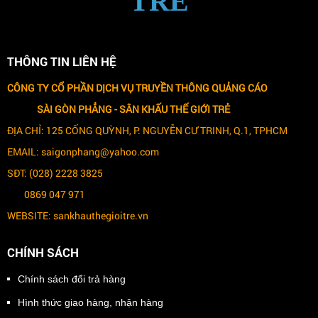
TRẺ
THÔNG TIN LIÊN HỆ
CÔNG TY CỔ PHẦN DỊCH VỤ TRUYỀN THÔNG QUẢNG CÁO
SÀI GÒN PHẲNG -
SÂN KHẤU THẾ GIỚI TRẺ
ĐỊA CHỈ: 125 CỐNG QUỲNH, P. NGUYỄN CƯ TRINH, Q.1, TPHCM
EMAIL: saigonphang@yahoo.com
SĐT: (028) 2228 3825
0869 047 971
WEBSITE: sankhauthegioitre.vn
CHÍNH SÁCH
Chính sách đổi trả hàng
Hình thức giao hàng, nhận hàng