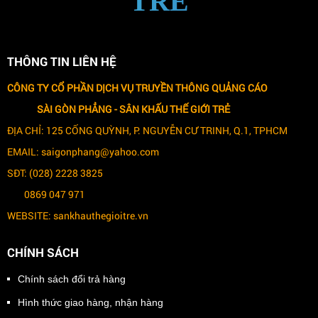
TRẺ
THÔNG TIN LIÊN HỆ
CÔNG TY CỔ PHẦN DỊCH VỤ TRUYỀN THÔNG QUẢNG CÁO
SÀI GÒN PHẲNG -
SÂN KHẤU THẾ GIỚI TRẺ
ĐỊA CHỈ: 125 CỐNG QUỲNH, P. NGUYỄN CƯ TRINH, Q.1, TPHCM
EMAIL: saigonphang@yahoo.com
SĐT: (028) 2228 3825
0869 047 971
WEBSITE: sankhauthegioitre.vn
CHÍNH SÁCH
Chính sách đổi trả hàng
Hình thức giao hàng, nhận hàng