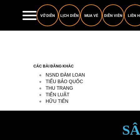
VỞ DIỄN
LỊCH DIỄN
MUA VÉ
DIỄN VIÊN
LIÊN 
CÁC BÀI ĐĂNG KHÁC
NSND ĐÀM LOAN
TIỂU BẢO QUỐC
THU TRANG
TIẾN LUẬT
HỮU TIẾN
SÂ