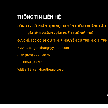
THÔNG TIN LIÊN HỆ
CÔNG TY CỔ PHẦN DỊCH VỤ TRUYỀN THÔNG QUẢNG CÁO
SÀI GÒN PHẲNG -
SÂN KHẤU THẾ GIỚI TRẺ
ĐỊA CHỈ: 125 CỐNG QUỲNH, P. NGUYỄN CƯ TRINH, Q.1, TP
EMAIL: saigonphang@yahoo.com
SĐT: (028) 2228 3825
0869 047 971
WEBSITE: sankhauthegioitre.vn