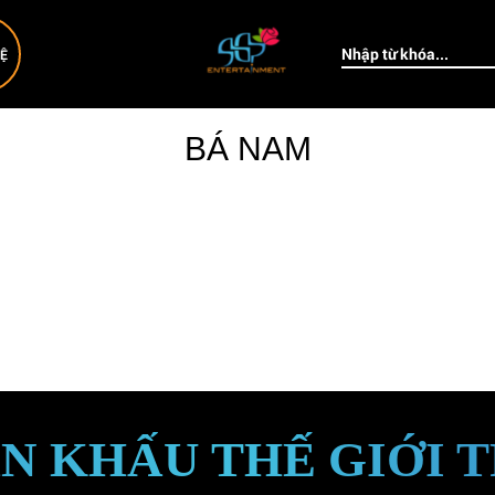
HỆ
BÁ NAM
N KHẤU THẾ GIỚI 