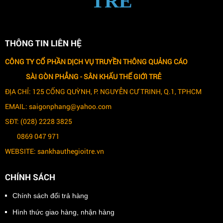
TRẺ
THÔNG TIN LIÊN HỆ
CÔNG TY CỔ PHẦN DỊCH VỤ TRUYỀN THÔNG QUẢNG CÁO
SÀI GÒN PHẲNG -
SÂN KHẤU THẾ GIỚI TRẺ
ĐỊA CHỈ: 125 CỐNG QUỲNH, P. NGUYỄN CƯ TRINH, Q.1, TPHCM
EMAIL: saigonphang@yahoo.com
SĐT: (028) 2228 3825
0869 047 971
WEBSITE: sankhauthegioitre.vn
CHÍNH SÁCH
Chính sách đổi trả hàng
Hình thức giao hàng, nhận hàng